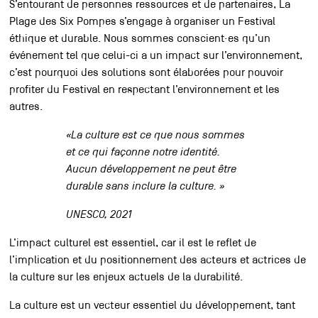
S’entourant de personnes ressources et de partenaires, La
Partenaires
Plage des Six Pompes s’engage à organiser un Festival
éthique et durable. Nous sommes conscient·es qu’un
Contact
événement tel que celui-ci a un impact sur l’environnement,
c’est pourquoi des solutions sont élaborées pour pouvoir
profiter du Festival en respectant l’environnement et les
autres.
Accessibilité
Accueil pro
«La culture est ce que nous sommes
et ce qui façonne notre identité.
Accueil presse
Aucun développement ne peut être
Durabilité et éthique à La Plage
durable sans inclure la culture. »
Association Agora
Association des Ami·es de La Plage
UNESCO, 2021
Archives
L’impact culturel est essentiel, car il est le reflet de
Inscription à la newsletter
l’implication et du positionnement des acteurs et actrices de
la culture sur les enjeux actuels de la durabilité.
La culture est un vecteur essentiel du développement, tant