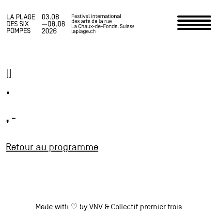
Accueil
[]
Programme
.
Infos pratiques
, -
Actualités
Retour au programme
Le Festival
Espace staff
Photos
Made with ♡ by
VNV
&
Collectif premier trois