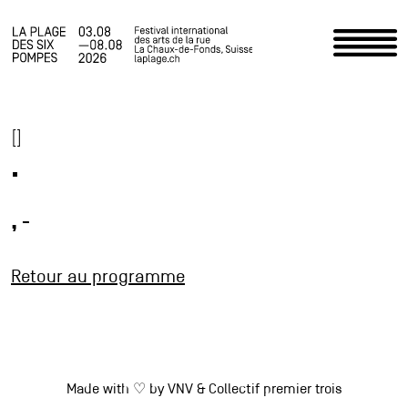
Accueil
[]
Programme
.
Infos pratiques
, -
Actualités
Retour au programme
Le Festival
Espace staff
Photos
Made with ♡ by
VNV
&
Collectif premier trois