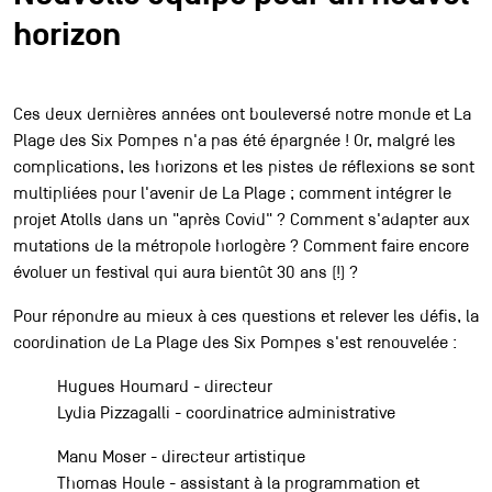
Partenaires
horizon
Contact
Ces deux dernières années ont bouleversé notre monde et La
Plage des Six Pompes n'a pas été épargnée ! Or, malgré les
complications, les horizons et les pistes de réflexions se sont
Accessibilité
multipliées pour l'avenir de La Plage ; comment intégrer le
Accueil pro
projet Atolls dans un "après Covid" ? Comment s'adapter aux
Accueil presse
mutations de la métropole horlogère ? Comment faire encore
Durabilité et éthique à La Plage
évoluer un festival qui aura bientôt 30 ans (!) ?
Association Agora
Pour répondre au mieux à ces questions et relever les défis, la
Association des Ami·es de La Plage
coordination de La Plage des Six Pompes s'est renouvelée :
Archives
Inscription à la newsletter
Hugues Houmard - directeur
Lydia Pizzagalli - coordinatrice administrative
Manu Moser - directeur artistique
Thomas Houle - assistant à la programmation et