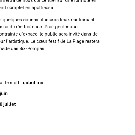
rmettra de nous concentrer sur une formule en
nd complet en apothéose.
s quelques années plusieurs lieux centraux et
x ou de réaffectation. Pour garder une
ntrainte d'espace, le public sera invité dans de
r l'artistique. Le cœur festif de La Plage restera
nade des Six-Pompes.
r le staff :
début mai
juin
0 juillet
t