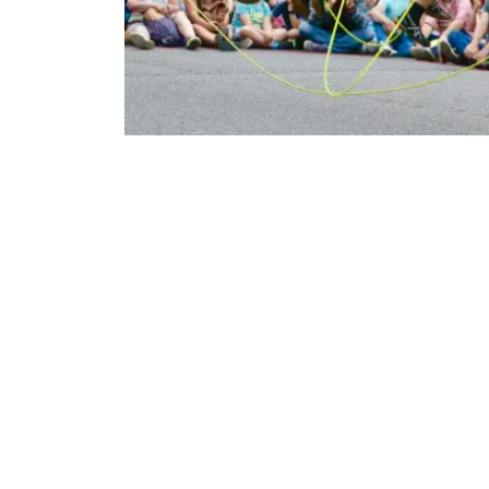
Partenaires
Contact
Accessibilité
Accueil pro
Accueil presse
Durabilité et éthique à La Plage
Association Agora
Association des Ami·es de La Plage
Archives
Inscription à la newsletter