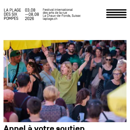
Accueil
Programme
Infos pratiques
Actualités
Le Festival
Espace staff
Photos
Appel à votre soutien