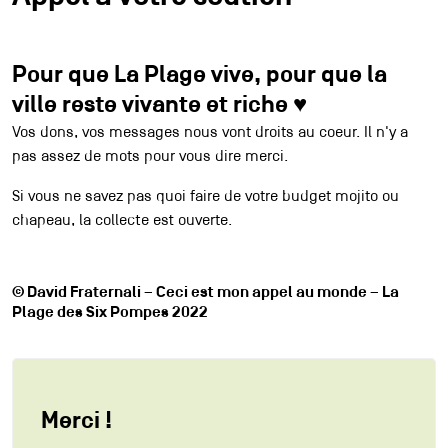
Partenaires
Pour que La Plage vive, pour que la
Contact
ville reste vivante et riche ♥
Vos dons, vos messages nous vont droits au coeur. Il n'y a
pas assez de mots pour vous dire merci.
Accessibilité
Accueil pro
Si vous ne savez pas quoi faire de votre budget mojito ou
Accueil presse
chapeau, la collecte est ouverte.
Durabilité et éthique à La Plage
Association Agora
© David Fraternali – Ceci est mon appel au monde – La
Association des Ami·es de La Plage
Plage des Six Pompes 2022
Archives
Inscription à la newsletter
Merci !