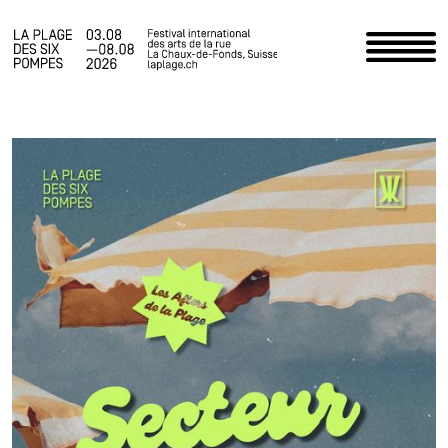
Accueil
Programme
Infos pratiques
Actualités
Le Festival
Espace staff
Photos