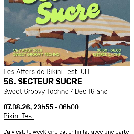
Partenaires
Contact
Accessibilité
Accueil pro
Accueil presse
Les Afters de Bikini Test [CH]
Durabilité et éthique à La Plage
56. SECTEUR SUCRE
Association Agora
Association des Ami·es de La Plage
Sweet Groovy Techno / Dès 16 ans
Archives
Inscription à la newsletter
07.08.26, 23h55 - 06h00
Bikini Test
Ça y est, le week-end est enfin là, avec une carte