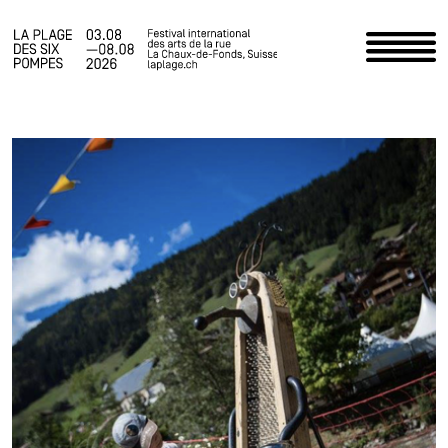
Accueil
Programme
Infos pratiques
Actualités
Le Festival
Espace staff
Photos