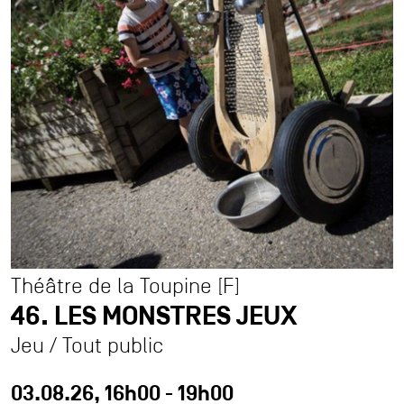
Partenaires
Contact
Accessibilité
Accueil pro
Accueil presse
Durabilité et éthique à La Plage
Association Agora
Association des Ami·es de La Plage
Théâtre de la Toupine [F]
Archives
46. LES MONSTRES JEUX
Inscription à la newsletter
Jeu / Tout public
03.08.26, 16h00 - 19h00