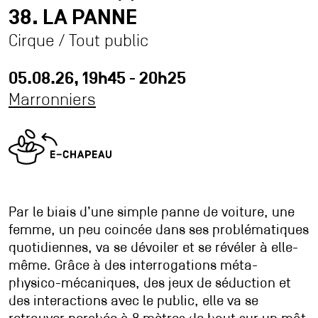
38. LA PANNE
Partenaires
Cirque / Tout public
Contact
05.08.26, 19h45 - 20h25
Marronniers
Accessibilité
Accueil pro
Accueil presse
Durabilité et éthique à La Plage
Association Agora
Association des Ami·es de La Plage
Par le biais d’une simple panne de voiture, une
Archives
femme, un peu coincée dans ses problématiques
quotidiennes, va se dévoiler et se révéler à elle-
Inscription à la newsletter
même. Grâce à des interrogations méta-
physico-mécaniques, des jeux de séduction et
des interactions avec le public, elle va se