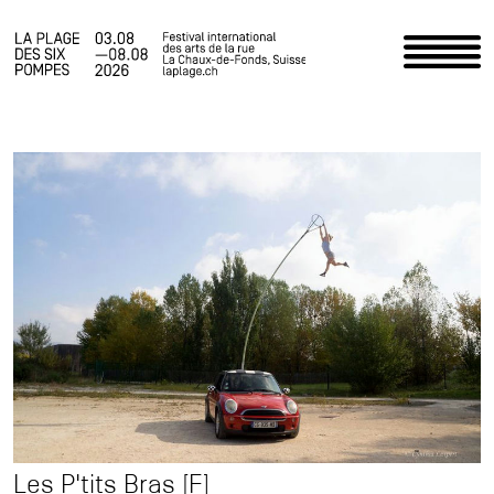
Accueil
Programme
Infos pratiques
Actualités
Le Festival
Espace staff
Photos
Les P'tits Bras [F]