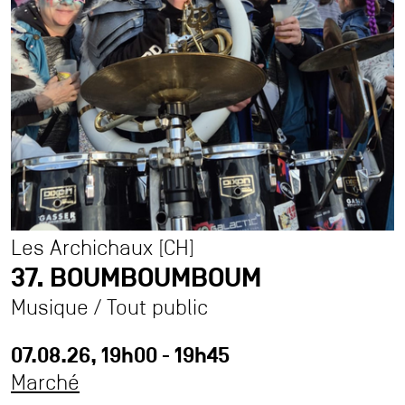
Partenaires
Contact
Accessibilité
Accueil pro
Accueil presse
Durabilité et éthique à La Plage
Association Agora
Les Archichaux [CH]
Association des Ami·es de La Plage
37. BOUMBOUMBOUM
Archives
Musique / Tout public
Inscription à la newsletter
07.08.26, 19h00 - 19h45
Marché