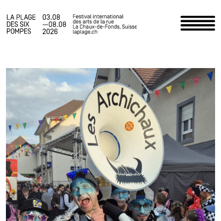
Accueil
Programme
Infos pratiques
Actualités
Le Festival
Espace staff
Photos